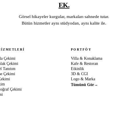
EK.
Görsel hikayeler kurgular, markaları sahnede tutar.
Bütün hizmetler aynı stüdyodan, aynı kalite ile.
HIZMETLERI
PORTFÖY
lla Çekimi
Villa & Konaklama
lak Çekimi
Kafe & Restoran
el Tanıtım
Etkinlik
ne Çekimi
3D & CGI
Çekimi
Logo & Marka
kim
Tümünü Gör
→
toğraf Çekimi
mi