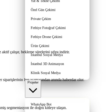
Yat & Tekne Çekimi
Özel Gün Çekimi
Private Çekim
Fethiye Fotoğraf Çekimi
Fethiye Drone Çekimi
Ürün Çekimi
ktif çalışır, bekleme sürelerini sıfıra indirir.
İstanbul Sosyal Medya
İstanbul 3D Animasyon
Klinik Sosyal Medya
r siparişlerinin her aşamasından anında haberdar olur.
Projeler
WhatsApp Bot
miş segmentasyon ile doğru kitleye ulaşın.