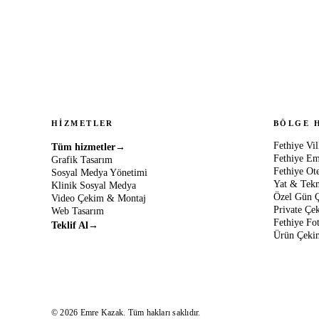
HIZMETLER
BÖLGE 
Fethiye Vi
Tüm hizmetler
→
Fethiye Em
Grafik Tasarım
Fethiye Ot
Sosyal Medya Yönetimi
Yat & Tek
Klinik Sosyal Medya
Özel Gün 
Video Çekim & Montaj
Private Çe
Web Tasarım
Fethiye Fo
Teklif Al
→
Ürün Çeki
© 2026 Emre Kazak. Tüm hakları saklıdır.