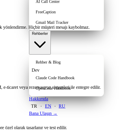
AI Call Center
FreeCaption
Gmail Mail Tracker
k yönlendirme. Hiçbir müşteri mesajı kaybolmaz.
Rehberler
Rehber & Blog
Dev
Claude Code Handbook
ticaret veya rezervasyon sistemleri ile entegre edilir.
OpenCode Handbook
Hakkımda
TR
·
EN
·
RU
Bana Ulaşın
→
e özel olarak tasarlanır ve test edilir.