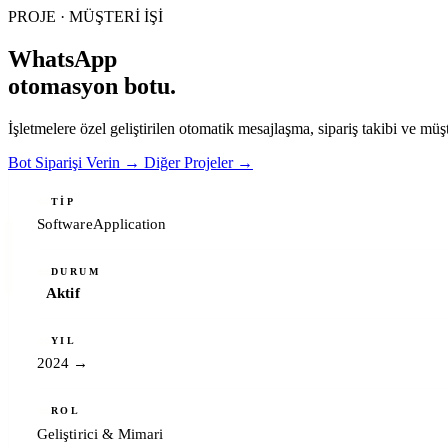
PROJE · MÜŞTERİ İŞİ
WhatsApp
otomasyon botu.
İşletmelere özel geliştirilen otomatik mesajlaşma, sipariş takibi ve müşter
Bot Siparişi Verin
→
Diğer Projeler
→
TIP
SoftwareApplication
DURUM
Aktif
YIL
2024 →
ROL
Geliştirici & Mimari